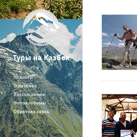
Туры на Казбек
Новости
О Казбеке
Восхождение
Фотоальбомы
Обратная связь