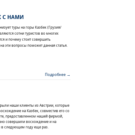
К С НАМИ
низует туры на горы Казбек (Грузия/
вляются сотни туристов во многих
ся и почему стоит совершить
на эти вопросы поможет данная статья.
Подробнее →
крыли наши клиенты из Австрии, которые
восхождение на Казбек, совместив его со
орте, предоставленном нашей фирмой,
ешно совершили восхождение и на
 в следующем году еще раз.